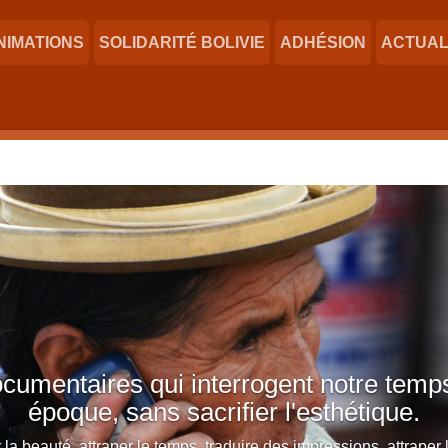
NIMATIONS
SOLIDARITÉ BOLIVIE
ADHÉSION
ACTUAL
cumentaires qui interrogent notre temps
époque, sans sacrifier l'esthétique.
la beauté, attraper le temps, traduire des impressions, attraper l