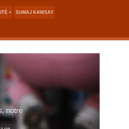
ITÉ
SUMAJ KAWSAY
, notre
a vie...